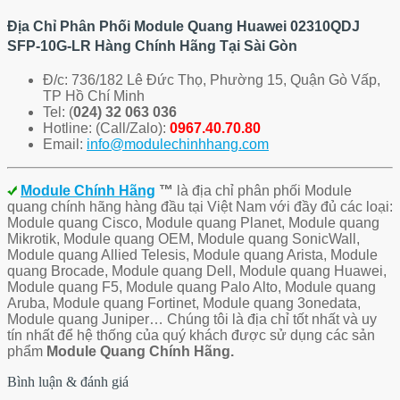
Địa Chỉ Phân Phối Module Quang Huawei 02310QDJ
SFP-10G-LR Hàng Chính Hãng Tại Sài Gòn
Đ/c: 736/182 Lê Đức Thọ, Phường 15, Quận Gò Vấp,
TP Hồ Chí Minh
Tel: (
024) 32 063 036
Hotline: (Call/Zalo):
0967.40.70.80
Email:
info@modulechinhhang.com
Module Chính Hãng
™
là địa chỉ phân phối Module
quang chính hãng hàng đầu tại Việt Nam với đầy đủ các loại:
Module quang Cisco, Module quang Planet, Module quang
Mikrotik, Module quang OEM, Module quang SonicWall,
Module quang Allied Telesis, Module quang Arista, Module
quang Brocade, Module quang Dell, Module quang Huawei,
Module quang F5, Module quang Palo Alto, Module quang
Aruba, Module quang Fortinet, Module quang 3onedata,
Module quang Juniper… Chúng tôi là địa chỉ tốt nhất và uy
tín nhất để hệ thống của quý khách được sử dụng các sản
phẩm
Module Quang Chính Hãng.
Bình luận & đánh giá