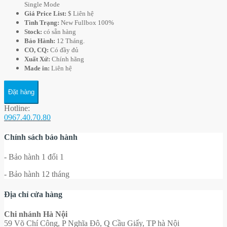
Single Mode
Giá Price List:
$ Liên hệ
Tình Trạng:
New Fullbox 100%
Stock:
có sẵn hàng
Bảo Hành:
12 Tháng.
CO, CQ:
Có đầy đủ
Xuất Xứ:
Chính hãng
Made in:
Liên hệ
Đặt hàng
Hotline:
0967.40.70.80
Chính sách bảo hành
- Bảo hành 1 đổi 1
- Bảo hành 12 tháng
Địa chỉ cửa hàng
Chi nhánh Hà Nội
59 Võ Chí Công, P Nghĩa Đô, Q Cầu Giấy, TP hà Nội