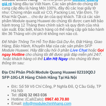
giá rẻ
hàng đầu tại Việt Nam. Các sản phẩm do chúng tôi
cung cấp đều là hàng Mới 100%, đầy đủ các loại giấy tờ
như: Chứng nhận xuất xứ CO, Packing List, Vận Đơn, Tờ
Khai Hải Quan… cho dự án của quý khách. Tất cả các sản
phẩm Module quang Huawei do chúng tôi được cam kết bảo
hành trong 12 Tháng theo chính sách và quy định của nhà
sản xuất. Đặc biệt, khách hàng có thể nâng cấp gói bảo hành
lên 36 Tháng với chi phí rẻ không nơi nào có.
Để Nhận Thông Tin Hỗ Trợ Báo Giá Dự Án, Đặt Hàng, Giao
Hàng, Bảo Hành, Khuyến Mại của các sản phẩm SFP
Module Huawei. Hãy đặt câu hỏi ở phần
Live Chat
hoặc
Gọi
ngay Hotline
cho chúng tôi để được giải đáp miễn phí 24/7.
hoặc khách hàng có thể
Liên Hệ Ngay
cho chúng tôi theo
thông tin sau:
Địa Chỉ Phân Phối Module Quang Huawei 02310QDJ
SFP-10G-LR Hàng Chính Hãng Tại Hà Nội
Đ/c: Số 59 Võ Chí Công, P Nghĩa Đô, Q Cầu Giấy, TP
Hà Nội
Tel: (
024) 32 063 036
Hotline: (Call/Zalo):
0967.40.70.80
Email:
info@modulechinhhang.com