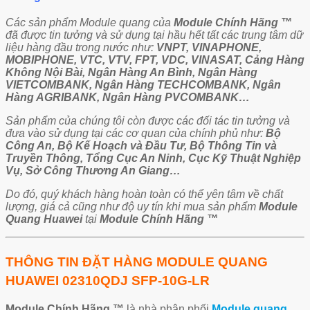
Các sản phẩm Module quang của
Module Chính Hãng ™
đã được tin tưởng và sử dụng tại hầu hết tất các trung tâm dữ
liệu hàng đầu trong nước như:
VNPT, VINAPHONE,
MOBIPHONE, VTC, VTV, FPT, VDC, VINASAT, Cảng Hàng
Không Nội Bài, Ngân Hàng An Bình, Ngân Hàng
VIETCOMBANK, Ngân Hàng TECHCOMBANK, Ngân
Hàng AGRIBANK, Ngân Hàng PVCOMBANK…
Sản phẩm của chúng tôi còn được các đối tác tin tưởng và
đưa vào sử dụng tại các cơ quan của chính phủ như:
Bộ
Công An, Bộ Kế Hoạch và Đầu Tư, Bộ Thông Tin và
Truyền Thông, Tổng Cục An Ninh, Cục Kỹ Thuật Nghiệp
Vụ, Sở Công Thương An Giang…
Do đó, quý khách hàng hoàn toàn có thể yên tâm về chất
lượng, giá cả cũng như độ uy tín khi mua sản phẩm
Module
Quang Huawei
tại
Module Chính Hãng ™
THÔNG TIN ĐẶT HÀNG MODULE QUANG
HUAWEI 02310QDJ SFP-10G-LR
Module Chính Hãng ™
là nhà phân phối
Module quang