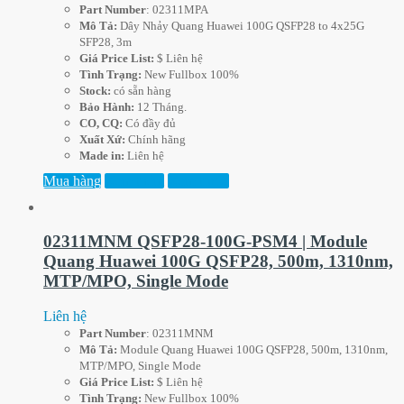
Part
Number
: 02311MPA
Mô Tả:
Dây Nhảy Quang Huawei 100G QSFP28 to 4x25G
SFP28, 3m
Giá Price List:
$ Liên hệ
Tình Trạng:
New Fullbox 100%
Stock:
có sẵn hàng
Bảo Hành:
12 Tháng.
CO, CQ:
Có đầy đủ
Xuất Xứ:
Chính hãng
Made in:
Liên hệ
Mua hàng
Xem thêm
Xem trước
02311MNM QSFP28-100G-PSM4 | Module
Quang Huawei 100G QSFP28, 500m, 1310nm,
MTP/MPO, Single Mode
Liên hệ
Part
Number
: 02311MNM
Mô Tả:
Module Quang Huawei 100G QSFP28, 500m, 1310nm,
MTP/MPO, Single Mode
Giá Price List:
$ Liên hệ
Tình Trạng:
New Fullbox 100%