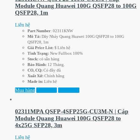
Module Quang Huawei 100G QSFP28 to 100G
QSFP28, 1m
Liên hệ
Part
Number
: 02311KNW
Mô Tả:
Dây Nhảy Quang Huawei 100G QSFP28 to 100G
QSFP28, 1m
Giá Price List:
$ Liên hệ
Tình Trạng:
New Fullbox 100%
Stock:
có sẵn hàng
Bảo Hành:
12 Tháng.
CO, CQ:
Có đầy đủ
Xuất Xứ:
Chính hãng
Made in:
Liên hệ
Mua hàng
Xem thêm
Xem trước
02311MPA QSFP-4SFP25G-CU3M-N | Cáp
Module Quang Huawei 100G QSFP28 to
4x25G SFP28, 3m
Liên hệ