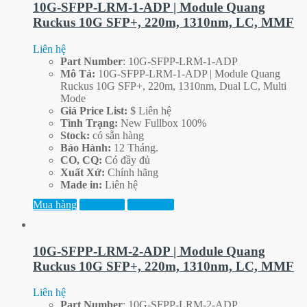
10G-SFPP-LRM-1-ADP | Module Quang
Ruckus 10G SFP+, 220m, 1310nm, LC, MMF
Liên hệ
Part
Number
: 10G-SFPP-LRM-1-ADP
Mô Tả:
10G-SFPP-LRM-1-ADP | Module Quang
Ruckus 10G SFP+, 220m, 1310nm, Dual LC, Multi
Mode
Giá Price List:
$ Liên hệ
Tình Trạng:
New Fullbox 100%
Stock:
có sẵn hàng
Bảo Hành:
12 Tháng.
CO, CQ:
Có đầy đủ
Xuất Xứ:
Chính hãng
Made in:
Liên hệ
Mua hàng
Xem thêm
Xem trước
10G-SFPP-LRM-2-ADP | Module Quang
Ruckus 10G SFP+, 220m, 1310nm, LC, MMF
Liên hệ
Part
Number
: 10G-SFPP-LRM-2-ADP