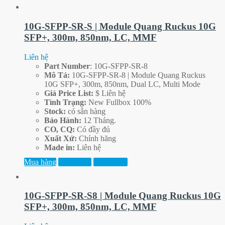
10G-SFPP-SR-S | Module Quang Ruckus 10G
SFP+, 300m, 850nm, LC, MMF
Liên hệ
Part
Number
: 10G-SFPP-SR-8
Mô Tả:
10G-SFPP-SR-8 | Module Quang Ruckus
10G SFP+, 300m, 850nm, Dual LC, Multi Mode
Giá Price List:
$ Liên hệ
Tình Trạng:
New Fullbox 100%
Stock:
có sẵn hàng
Bảo Hành:
12 Tháng.
CO, CQ:
Có đầy đủ
Xuất Xứ:
Chính hãng
Made in:
Liên hệ
Mua hàng
Xem thêm
Xem trước
10G-SFPP-SR-S8 | Module Quang Ruckus 10G
SFP+, 300m, 850nm, LC, MMF