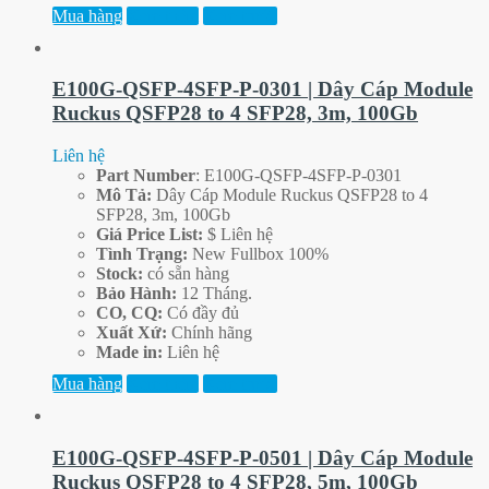
Mua hàng
Xem thêm
Xem trước
E100G-QSFP-4SFP-P-0301 | Dây Cáp Module
Ruckus QSFP28 to 4 SFP28, 3m, 100Gb
Liên hệ
Part
Number
: E100G-QSFP-4SFP-P-0301
Mô Tả:
Dây Cáp Module Ruckus QSFP28 to 4
SFP28, 3m, 100Gb
Giá Price List:
$ Liên hệ
Tình Trạng:
New Fullbox 100%
Stock:
có sẵn hàng
Bảo Hành:
12 Tháng.
CO, CQ:
Có đầy đủ
Xuất Xứ:
Chính hãng
Made in:
Liên hệ
Mua hàng
Xem thêm
Xem trước
E100G-QSFP-4SFP-P-0501 | Dây Cáp Module
Ruckus QSFP28 to 4 SFP28, 5m, 100Gb