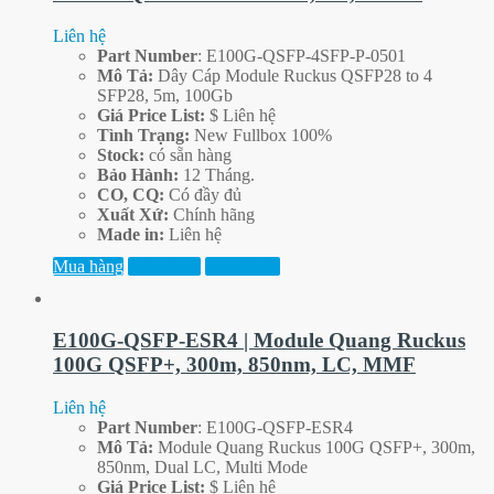
Liên hệ
Part
Number
: E100G-QSFP-4SFP-P-0501
Mô Tả:
Dây Cáp Module Ruckus QSFP28 to 4
SFP28, 5m, 100Gb
Giá Price List:
$ Liên hệ
Tình Trạng:
New Fullbox 100%
Stock:
có sẵn hàng
Bảo Hành:
12 Tháng.
CO, CQ:
Có đầy đủ
Xuất Xứ:
Chính hãng
Made in:
Liên hệ
Mua hàng
Xem thêm
Xem trước
E100G-QSFP-ESR4 | Module Quang Ruckus
100G QSFP+, 300m, 850nm, LC, MMF
Liên hệ
Part
Number
: E100G-QSFP-ESR4
Mô Tả:
Module Quang Ruckus 100G QSFP+, 300m,
850nm, Dual LC, Multi Mode
Giá Price List:
$ Liên hệ