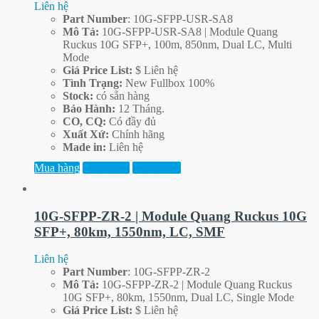
Liên hệ
Part
Number
: 10G-SFPP-USR-SA8
Mô Tả:
10G-SFPP-USR-SA8 | Module Quang
Ruckus 10G SFP+, 100m, 850nm, Dual LC, Multi
Mode
Giá Price List:
$ Liên hệ
Tình Trạng:
New Fullbox 100%
Stock:
có sẵn hàng
Bảo Hành:
12 Tháng.
CO, CQ:
Có đầy đủ
Xuất Xứ:
Chính hãng
Made in:
Liên hệ
Mua hàng
Xem thêm
Xem trước
10G-SFPP-ZR-2 | Module Quang Ruckus 10G
SFP+, 80km, 1550nm, LC, SMF
Liên hệ
Part
Number
: 10G-SFPP-ZR-2
Mô Tả:
10G-SFPP-ZR-2 | Module Quang Ruckus
10G SFP+, 80km, 1550nm, Dual LC, Single Mode
Giá Price List:
$ Liên hệ