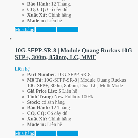
Bảo Hành:
12 Tháng.
CO, CQ:
Có đầy đủ
Xuất Xứ:
Chính hãng
Made in:
Liên hệ
Mua hàng
Xem thêm
Xem trước
10G-SFPP-SR-8 | Module Quang Ruckus 10G
SFP+, 300m, 850nm, LC, MMF
Liên hệ
Part
Number
: 10G-SFPP-SR-8
Mô Tả:
10G-SFPP-SR-8 | Module Quang Ruckus
10G SFP+, 300m, 850nm, Dual LC, Multi Mode
Giá Price List:
$ Liên hệ
Tình Trạng:
New Fullbox 100%
Stock:
có sẵn hàng
Bảo Hành:
12 Tháng.
CO, CQ:
Có đầy đủ
Xuất Xứ:
Chính hãng
Made in:
Liên hệ
Mua hàng
Xem thêm
Xem trước