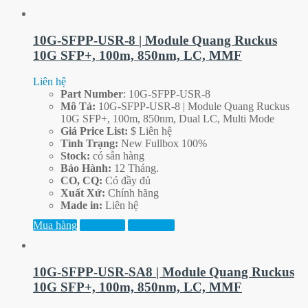
10G-SFPP-USR-8 | Module Quang Ruckus
10G SFP+, 100m, 850nm, LC, MMF
Liên hệ
Part
Number
: 10G-SFPP-USR-8
Mô Tả:
10G-SFPP-USR-8 | Module Quang Ruckus
10G SFP+, 100m, 850nm, Dual LC, Multi Mode
Giá Price List:
$ Liên hệ
Tình Trạng:
New Fullbox 100%
Stock:
có sẵn hàng
Bảo Hành:
12 Tháng.
CO, CQ:
Có đầy đủ
Xuất Xứ:
Chính hãng
Made in:
Liên hệ
Mua hàng
Xem thêm
Xem trước
10G-SFPP-USR-SA8 | Module Quang Ruckus
10G SFP+, 100m, 850nm, LC, MMF