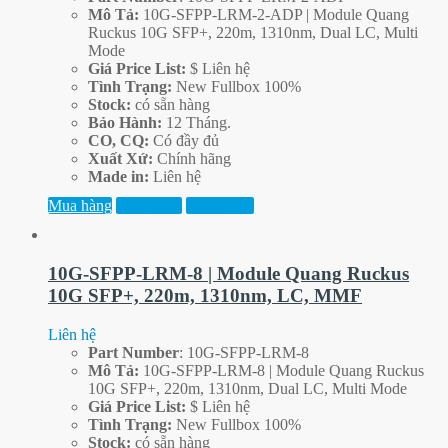
Mô Tả:
10G-SFPP-LRM-2-ADP | Module Quang
Ruckus 10G SFP+, 220m, 1310nm, Dual LC, Multi
Mode
Giá Price List:
$ Liên hệ
Tình Trạng:
New Fullbox 100%
Stock:
có sẵn hàng
Bảo Hành:
12 Tháng.
CO, CQ:
Có đầy đủ
Xuất Xứ:
Chính hãng
Made in:
Liên hệ
Mua hàng
Xem thêm
Xem trước
10G-SFPP-LRM-8 | Module Quang Ruckus
10G SFP+, 220m, 1310nm, LC, MMF
Liên hệ
Part
Number
: 10G-SFPP-LRM-8
Mô Tả:
10G-SFPP-LRM-8 | Module Quang Ruckus
10G SFP+, 220m, 1310nm, Dual LC, Multi Mode
Giá Price List:
$ Liên hệ
Tình Trạng:
New Fullbox 100%
Stock:
có sẵn hàng