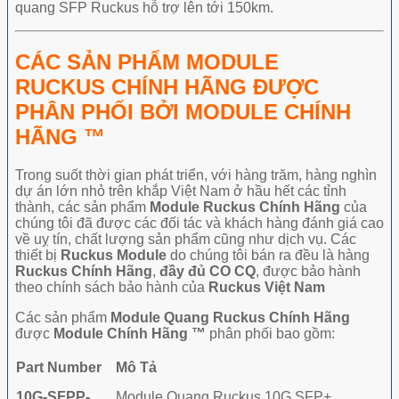
quang SFP Ruckus hỗ trợ lên tới 150km.
CÁC SẢN PHẨM MODULE
RUCKUS CHÍNH HÃNG ĐƯỢC
PHÂN PHỐI BỞI MODULE CHÍNH
HÃNG ™
Trong suốt thời gian phát triển, với hàng trăm, hàng nghìn
dự án lớn nhỏ trên khắp Việt Nam ở hầu hết các tỉnh
thành, các sản phẩm
Module Ruckus Chính Hãng
của
chúng tôi đã được các đối tác và khách hàng đánh giá cao
về uỵ tín, chất lượng sản phẩm cũng như dịch vụ. Các
thiết bị
Ruckus Module
do chúng tôi bán ra đều là hàng
Ruckus Chính Hãng
,
đầy đủ CO CQ
, được bảo hành
theo chính sách bảo hành của
Ruckus Việt Nam
Các sản phẩm
Module Quang Ruckus Chính Hãng
được
Module Chính Hãng ™
phân phối bao gồm:
Part Number
Mô Tả
10G-SFPP-
Module Quang Ruckus 10G SFP+,