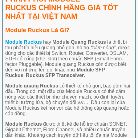
RUCKUS CHÍNH HÃNG GIÁ TỐT
NHẤT TẠI VIỆT NAM
Module Ruckus Là Gì?
Module Ruckus
hay
Module Quang Ruckus
là thiết bị
thu phát tín hiệu quang nhỏ gọn, hỗ trợ
“cắm nóng”
, được
dùng cho các thiết bị Switch, Router, Converter, DSLAM,
SDH có cổng (khe, slot) theo chuẩn
SFP
(Small Form-
factor Pluggable). Module quang Ruckus còn được biết
đến với những tên gọi khác như
Module SFP
Ruckus
,
Ruckus
SFP Transceiver
.
Module quang Ruckus
có thiết kế nhỏ gọn, bao gồm hai
đầu. Trong đó, một đầu của Module Ruckus có thể cắm
nóng vào các thiết bị như chuyển mạch, bộ định tuyến,
thiết bị tường lửa, bộ chuyển đổi.v.v…. Đầu còn lại của
Module Ruckus kết nối với các hệ thống cáp quang hoặc
cáp đồng.
Module Ruckus
được thiết kế để hỗ trợ chuẩn SONET,
Gigabit Ethernet, Fibre Channel, và nhiều chuẩn truyền
dẫn khác. Khoảng cách truyền dữ liệu tối đa mà Module