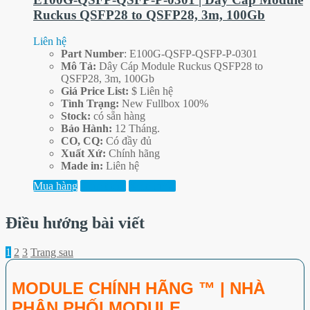
Ruckus QSFP28 to QSFP28, 3m, 100Gb
Liên hệ
Part
Number
: E100G-QSFP-QSFP-P-0301
Mô Tả:
Dây Cáp Module Ruckus QSFP28 to
QSFP28, 3m, 100Gb
Giá Price List:
$ Liên hệ
Tình Trạng:
New Fullbox 100%
Stock:
có sẵn hàng
Bảo Hành:
12 Tháng.
CO, CQ:
Có đầy đủ
Xuất Xứ:
Chính hãng
Made in:
Liên hệ
Mua hàng
Xem thêm
Xem trước
Điều hướng bài viết
1
2
3
Trang sau
MODULE CHÍNH HÃNG ™ |
NHÀ
PHÂN PHỐI MODULE