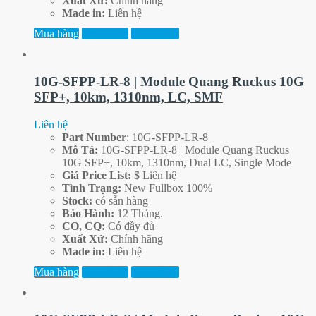
Xuất Xứ:
Chính hãng
Made in:
Liên hệ
Mua hàng
Xem thêm
Xem trước
10G-SFPP-LR-8 | Module Quang Ruckus 10G
SFP+, 10km, 1310nm, LC, SMF
Liên hệ
Part
Number
: 10G-SFPP-LR-8
Mô Tả:
10G-SFPP-LR-8 | Module Quang Ruckus
10G SFP+, 10km, 1310nm, Dual LC, Single Mode
Giá Price List:
$ Liên hệ
Tình Trạng:
New Fullbox 100%
Stock:
có sẵn hàng
Bảo Hành:
12 Tháng.
CO, CQ:
Có đầy đủ
Xuất Xứ:
Chính hãng
Made in:
Liên hệ
Mua hàng
Xem thêm
Xem trước