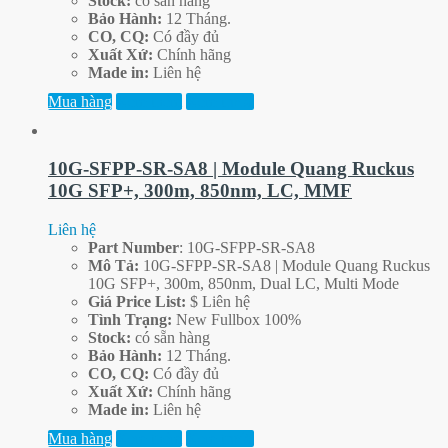
Stock:
có sẵn hàng
Bảo Hành:
12 Tháng.
CO, CQ:
Có đầy đủ
Xuất Xứ:
Chính hãng
Made in:
Liên hệ
Mua hàng
Xem thêm
Xem trước
10G-SFPP-SR-SA8 | Module Quang Ruckus
10G SFP+, 300m, 850nm, LC, MMF
Liên hệ
Part
Number
: 10G-SFPP-SR-SA8
Mô Tả:
10G-SFPP-SR-SA8 | Module Quang Ruckus
10G SFP+, 300m, 850nm, Dual LC, Multi Mode
Giá Price List:
$ Liên hệ
Tình Trạng:
New Fullbox 100%
Stock:
có sẵn hàng
Bảo Hành:
12 Tháng.
CO, CQ:
Có đầy đủ
Xuất Xứ:
Chính hãng
Made in:
Liên hệ
Mua hàng
Xem thêm
Xem trước