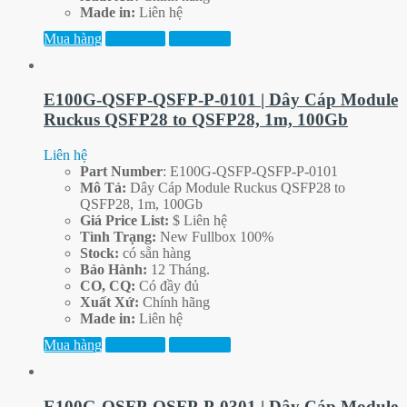
Made in:
Liên hệ
Mua hàng
Xem thêm
Xem trước
E100G-QSFP-QSFP-P-0101 | Dây Cáp Module
Ruckus QSFP28 to QSFP28, 1m, 100Gb
Liên hệ
Part
Number
: E100G-QSFP-QSFP-P-0101
Mô Tả:
Dây Cáp Module Ruckus QSFP28 to
QSFP28, 1m, 100Gb
Giá Price List:
$ Liên hệ
Tình Trạng:
New Fullbox 100%
Stock:
có sẵn hàng
Bảo Hành:
12 Tháng.
CO, CQ:
Có đầy đủ
Xuất Xứ:
Chính hãng
Made in:
Liên hệ
Mua hàng
Xem thêm
Xem trước
E100G-QSFP-QSFP-P-0301 | Dây Cáp Module