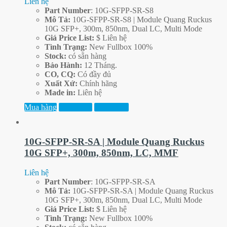
Liên hệ
Part
Number
: 10G-SFPP-SR-S8
Mô Tả:
10G-SFPP-SR-S8 | Module Quang Ruckus
10G SFP+, 300m, 850nm, Dual LC, Multi Mode
Giá Price List:
$ Liên hệ
Tình Trạng:
New Fullbox 100%
Stock:
có sẵn hàng
Bảo Hành:
12 Tháng.
CO, CQ:
Có đầy đủ
Xuất Xứ:
Chính hãng
Made in:
Liên hệ
Mua hàng
Xem thêm
Xem trước
10G-SFPP-SR-SA | Module Quang Ruckus
10G SFP+, 300m, 850nm, LC, MMF
Liên hệ
Part
Number
: 10G-SFPP-SR-SA
Mô Tả:
10G-SFPP-SR-SA | Module Quang Ruckus
10G SFP+, 300m, 850nm, Dual LC, Multi Mode
Giá Price List:
$ Liên hệ
Tình Trạng:
New Fullbox 100%