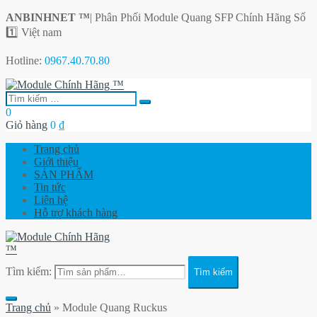
ANBINHNET ™
| Phân Phối Module Quang SFP Chính Hãng Số
1️⃣ Việt nam
Hotline:
0967.40.70.80
0
Giỏ hàng
0
₫
Trang chủ
Giới thiệu
SẢN PHẨM
Tin tức
Liên hệ
Hỗ trợ khách hàng
Tìm kiếm:
Tìm kiếm
Trang chủ
»
Module Quang Ruckus