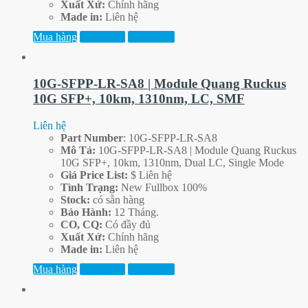
Xuất Xứ:
Chính hãng
Made in:
Liên hệ
Mua hàng
Xem thêm
Xem trước
10G-SFPP-LR-SA8 | Module Quang Ruckus
10G SFP+, 10km, 1310nm, LC, SMF
Liên hệ
Part
Number
: 10G-SFPP-LR-SA8
Mô Tả:
10G-SFPP-LR-SA8 | Module Quang Ruckus
10G SFP+, 10km, 1310nm, Dual LC, Single Mode
Giá Price List:
$ Liên hệ
Tình Trạng:
New Fullbox 100%
Stock:
có sẵn hàng
Bảo Hành:
12 Tháng.
CO, CQ:
Có đầy đủ
Xuất Xứ:
Chính hãng
Made in:
Liên hệ
Mua hàng
Xem thêm
Xem trước