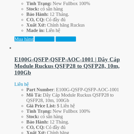
Tình Trạng:
New Fullbox 100%
Stock:
có sẵn hàng
Bảo Hành:
12 Tháng.
CO, CQ:
Có đầy đủ
Xuất Xứ:
Chính hãng Ruckus
Made in:
Liên hệ
Mua hàng
Xem thêm
Xem trước
E100G-QSFP-QSFP-AOC-1001 | Dây Cáp
Module Ruckus QSFP28 to QSFP28, 10m,
100Gb
Liên hệ
Part
Number
: E100G-QSFP-QSFP-AOC-1001
Mô Tả:
Dây Cáp Module Ruckus QSFP28 to
QSFP28, 10m, 100Gb
Giá Price List:
$ Liên hệ
Tình Trạng:
New Fullbox 100%
Stock:
có sẵn hàng
Bảo Hành:
12 Tháng.
CO, CQ:
Có đầy đủ
Xuất Xứ:
Chính hãng