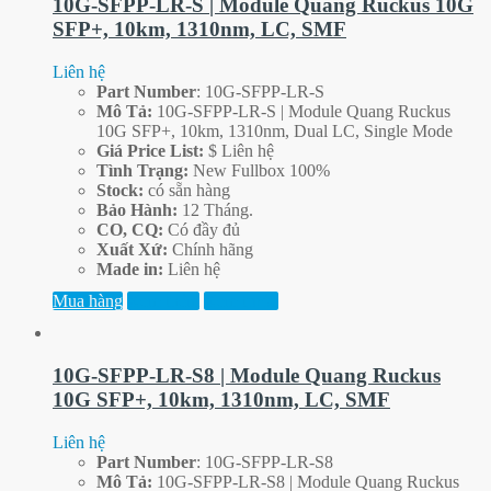
10G-SFPP-LR-S | Module Quang Ruckus 10G
SFP+, 10km, 1310nm, LC, SMF
Liên hệ
Part
Number
: 10G-SFPP-LR-S
Mô Tả:
10G-SFPP-LR-S | Module Quang Ruckus
10G SFP+, 10km, 1310nm, Dual LC, Single Mode
Giá Price List:
$ Liên hệ
Tình Trạng:
New Fullbox 100%
Stock:
có sẵn hàng
Bảo Hành:
12 Tháng.
CO, CQ:
Có đầy đủ
Xuất Xứ:
Chính hãng
Made in:
Liên hệ
Mua hàng
Xem thêm
Xem trước
10G-SFPP-LR-S8 | Module Quang Ruckus
10G SFP+, 10km, 1310nm, LC, SMF
Liên hệ
Part
Number
: 10G-SFPP-LR-S8
Mô Tả:
10G-SFPP-LR-S8 | Module Quang Ruckus