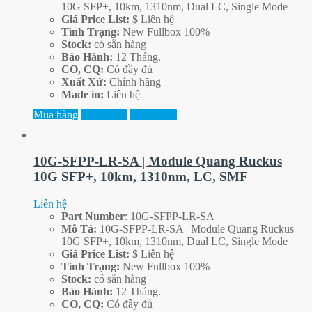
10G SFP+, 10km, 1310nm, Dual LC, Single Mode
Giá Price List:
$ Liên hệ
Tình Trạng:
New Fullbox 100%
Stock:
có sẵn hàng
Bảo Hành:
12 Tháng.
CO, CQ:
Có đầy đủ
Xuất Xứ:
Chính hãng
Made in:
Liên hệ
Mua hàng
Xem thêm
Xem trước
10G-SFPP-LR-SA | Module Quang Ruckus
10G SFP+, 10km, 1310nm, LC, SMF
Liên hệ
Part
Number
: 10G-SFPP-LR-SA
Mô Tả:
10G-SFPP-LR-SA | Module Quang Ruckus
10G SFP+, 10km, 1310nm, Dual LC, Single Mode
Giá Price List:
$ Liên hệ
Tình Trạng:
New Fullbox 100%
Stock:
có sẵn hàng
Bảo Hành:
12 Tháng.
CO, CQ:
Có đầy đủ