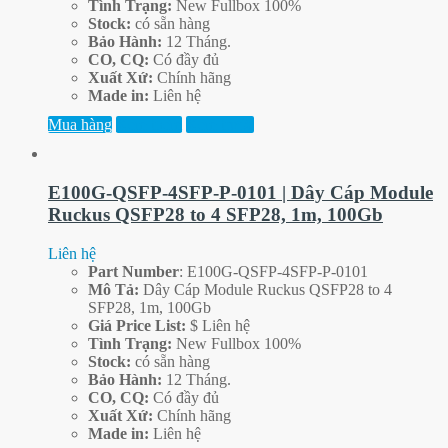
Tình Trạng:
New Fullbox 100%
Stock:
có sẵn hàng
Bảo Hành:
12 Tháng.
CO, CQ:
Có đầy đủ
Xuất Xứ:
Chính hãng
Made in:
Liên hệ
Mua hàng
Xem thêm
Xem trước
E100G-QSFP-4SFP-P-0101 | Dây Cáp Module
Ruckus QSFP28 to 4 SFP28, 1m, 100Gb
Liên hệ
Part
Number
: E100G-QSFP-4SFP-P-0101
Mô Tả:
Dây Cáp Module Ruckus QSFP28 to 4
SFP28, 1m, 100Gb
Giá Price List:
$ Liên hệ
Tình Trạng:
New Fullbox 100%
Stock:
có sẵn hàng
Bảo Hành:
12 Tháng.
CO, CQ:
Có đầy đủ
Xuất Xứ:
Chính hãng
Made in:
Liên hệ